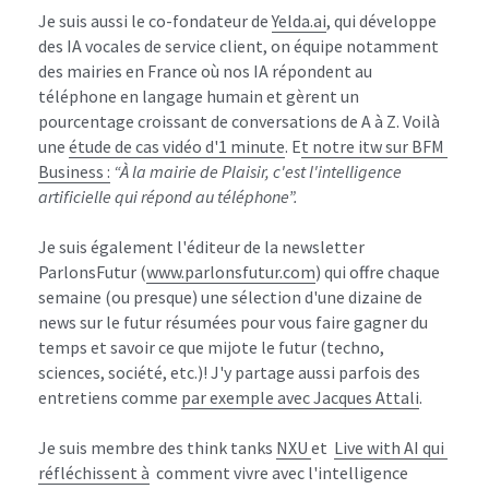
Découvrir le livre sur Amazon : Pourquoi Elon Musk
Je suis aussi le co-fondateur de 
Yelda.ai
, qui développe 
ne doit pas envoyer l'Homme sur Mars
des IA vocales de service client, on équipe notamment 
des mairies en France où nos IA répondent au 
téléphone en langage humain et gèrent un 
pourcentage croissant de conversations de A à Z. Voilà 
une 
étude de cas vidéo d'1 minute
. E
t notre
 itw sur BFM 
Business
 :
“À la mairie de Plaisir, c'est l'intelligence 
artificielle qui répond au téléphone”.
Je suis également l'éditeur de la newsletter 
ParlonsFutur (
www.parlonsfutur.com
) qui offre chaque 
semaine (ou presque) une sélection d'une dizaine de 
news sur le futur résumées pour vous faire gagner du 
temps et savoir ce que mijote le futur (techno, 
sciences, société, etc.)! J'y partage aussi parfois des 
entretiens comme 
par exemple avec Jacques Attali
.
Je suis membre des think tanks 
NXU 
et  
Live with AI
 qui 
réfléchissent à
  comment vivre avec l'intelligence 