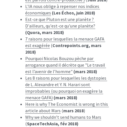
L'IA nous oblige à repenser nos indices 
économiques
(Les Échos, juin 2018)
Est-ce que Pluton est une planète ? 
D'ailleurs, qu'est-ce qu'une planète?
(Quora, mars 2018)
7 raisons pour lesquelles la menace GAFA 
est exagérée
 (
Contrepoints.org, mars 
2018)
Pourquoi Nicolas Bouzou pèche par 
arrogance quand il décrète que "Le travail 
est l’avenir de l’homme"
(mars 2018)
Les 8 raisons pour lesquelles les dystopies 
de L. Alexandre et Y. N. Harari sont 
improbables (ou pourquoi on exagère la 
menace GAFA)
(mars 2018)
Here is why The Economist is wrong in this 
article about Mars
 (
mars 2018
)
Why we shouldn’t send humans to Mars
(
SpaceTechAsia, fév 2018)