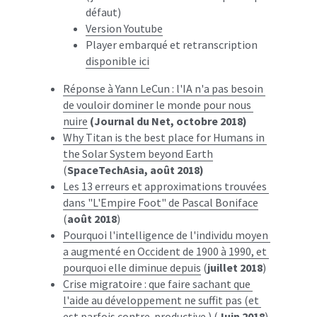
défaut)
Version Youtube
Player embarqué et retranscription 
disponible ici
Réponse à Yann LeCun : l'IA n'a pas besoin 
de vouloir dominer le monde pour nous 
nuire
(Journal du Net, octobre 2018)
Why Titan is the best place for Humans in 
the Solar System beyond Earth
(
SpaceTechAsia, août 2018)
Les 13 erreurs et approximations trouvées 
dans "L'Empire Foot" de Pascal Boniface
(
août 2018
)
Pourquoi l'intelligence de l'individu moyen 
a augmenté en Occident de 1900 à 1990, et 
pourquoi elle diminue depuis
 (
juillet 2018
)
Crise migratoire : que faire sachant que 
l'aide au développement ne suffit pas (et 
est parfois contre-productive )
 (
Juin 2018
)