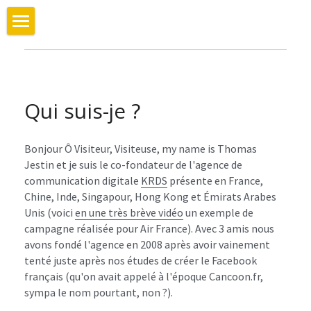
Qui suis-je ?
Mes derniers articles et publications
Qui suis-je ?
Mes dernières interventions vidéos
S'abonner
Bonjour Ô Visiteur, Visiteuse, my name is Thomas 
Jestin et je suis le co-fondateur de l'agence de 
Derniers articles parus sur ce site
communication digitale 
KRDS
 présente en France, 
Chine, Inde, Singapour, Hong Kong et Émirats Arabes 
Twitter
Unis (voici 
en une très brève vidéo
 un exemple de 
campagne réalisée pour Air France). Avec 3 amis nous 
Découvrir l'initiative Kupita pour léducation
avons fondé l'agence en 2008 après avoir vainement 
tenté juste après nos études de créer le Facebook 
Voir le site: Pourquoi Elon Musk ne doit pas envoyer
français (qu'on avait appelé à l'époque Cancoon.fr, 
l'Homme sur Mars
sympa le nom pourtant, non ?).