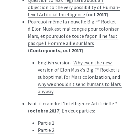
Question to Max Tegmark about an 
objection to the very possibility of Human-
level Artificial Intelligence
 (
oct 2017
)
Pourquoi même la nouvelle Big F* Rocket 
d'Elon Musk est mal conçue pour coloniser 
Mars, et pourquoi de toute façon il ne faut 
pas que l'Homme aille sur Mars
(
Contrepoints, oct 2017
)
English version : 
Why even the new 
version of Elon Musk's Big F* Rocket is 
suboptimal for Mars colonization, and 
why we shouldn't send humans to Mars 
anyway
Faut-il craindre l'Intelligence Artificielle ? 
(
octobre 2017
) En deux parties:
Partie 1
Partie 2