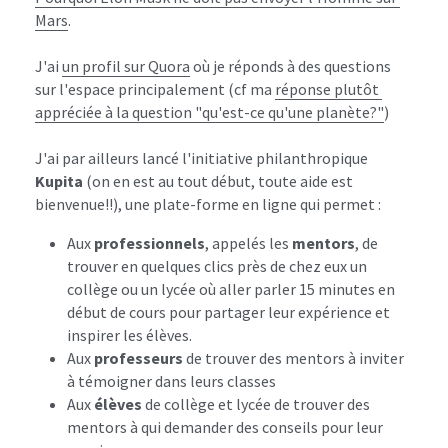
Mars
.
J'ai 
un profil sur Quora
 où je réponds à des questions 
sur l'espace principalement (cf ma 
réponse plutôt 
appréciée à la question "qu'est-ce qu'une planète?"
)
J'ai par ailleurs lancé l'initiative philanthropique 
Kupita 
(on en est au tout début, toute aide est 
bienvenue!!), une plate-forme en ligne qui permet :
Aux 
professionnels
, appelés les 
mentors
, de 
trouver en quelques clics près de chez eux un 
collège ou un lycée où aller parler 15 minutes en 
début de cours pour partager leur expérience et 
inspirer les élèves.
Aux 
professeurs 
de trouver des mentors à inviter 
à témoigner dans leurs classes
Aux 
élèves 
de collège et lycée de trouver des 
mentors à qui demander des conseils pour leur 